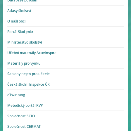
Databáze povolání
Atlasy školství
O naší obci
Portál škol jmkr.
Ministerstvo školství
Učební materiály ActivInspire
Materiály pro výuku
Šablony nejen pro učitele
Česká školní inspekce ČR
eTwinning
Metodický portál RVP
Společnost SCIO
Společnost CERMAT