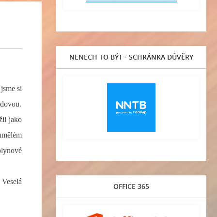
NENECH TO BÝT - SCHRÁNKA DŮVĚRY
 jsme si
budovou.
il jako
 umělém
 plynové
 Veselá
OFFICE 365