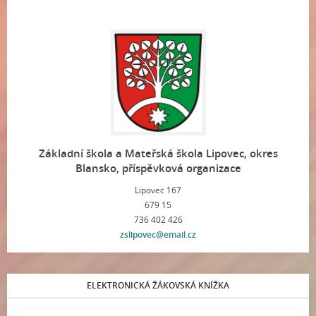
Základní škola a Mateřská škola Lipovec, okres
Blansko, příspěvková organizace
Lipovec 167
679 15
736 402 426
zslipovec@email.cz
ELEKTRONICKÁ ŽÁKOVSKÁ KNÍŽKA