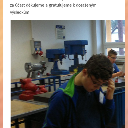
za účast děkujeme a gratulujeme k dosaženým
výsledkům.