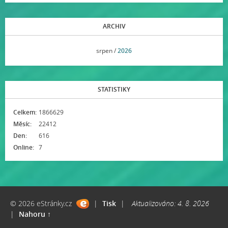
ARCHIV
<<
srpen /
2026
>>
STATISTIKY
Celkem:
1866629
Měsíc:
22412
Den:
616
Online:
7
© 2026 eStránky.cz
|
Tisk
|
Aktualizováno: 4. 8. 2026
|
Nahoru ↑