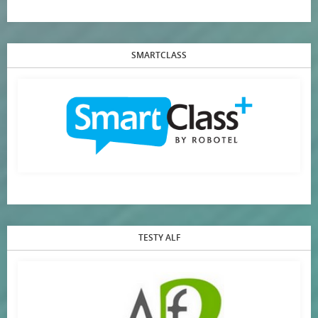
SMARTCLASS
TESTY ALF