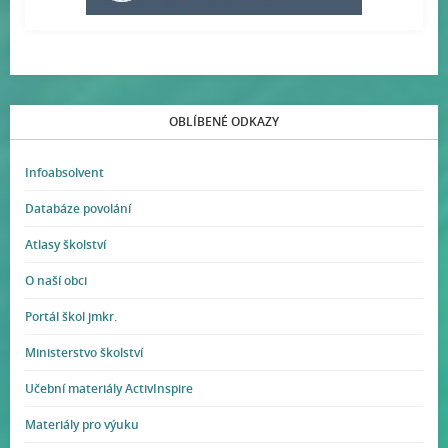
OBLÍBENÉ ODKAZY
Infoabsolvent
Databáze povolání
Atlasy školství
O naší obci
Portál škol jmkr.
Ministerstvo školství
Učební materiály ActivInspire
Materiály pro výuku