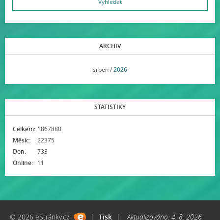
ARCHIV
<<
srpen /
2026
>>
STATISTIKY
Celkem:
1867880
Měsíc:
22375
Den:
733
Online:
11
© 2026 eStránky.cz
|
Tisk
|
Aktualizováno: 4. 8. 2026