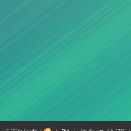
© 2026 eStránky.cz
|
Tisk
|
Aktualizováno: 4. 8. 2026