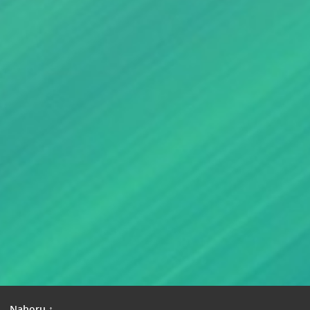
|
Nahoru ↑