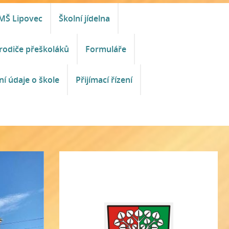
MŠ Lipovec
Školní jídelna
rodiče přeškoláků
Formuláře
ní údaje o škole
Přijímací řízení