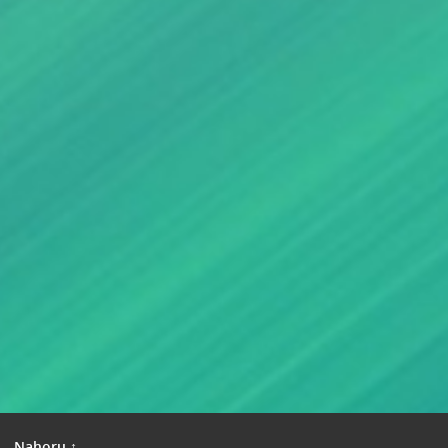
|
Nahoru ↑