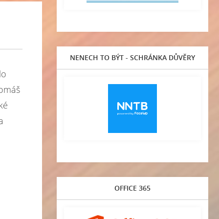
NENECH TO BÝT - SCHRÁNKA DŮVĚRY
alo
 Tomáš
cké
a
OFFICE 365