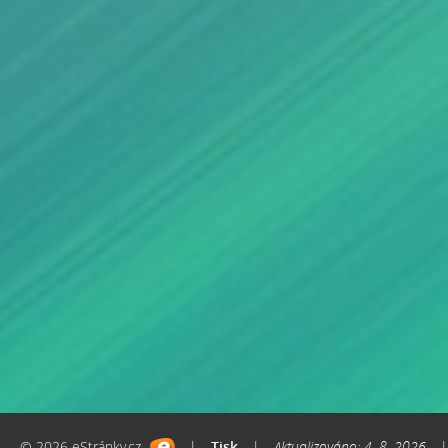
© 2026 eStránky.cz
|
Tisk
|
Aktualizováno: 4. 8. 2026