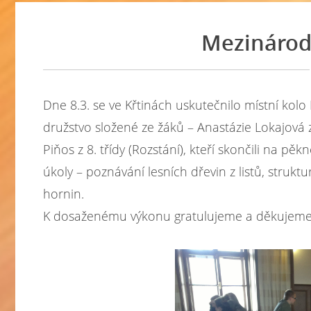
Mezinárodn
Dne 8.3. se ve Křtinách uskutečnilo místní kol
družstvo složené ze žáků – Anastázie Lokajová z 
Piňos z 8. třídy (Rozstání), kteří skončili na pě
úkoly – poznávání lesních dřevin z listů, struk
hornin.
K dosaženému výkonu gratulujeme a děkujeme z