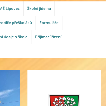
MŠ Lipovec
Školní jídelna
rodiče přeškoláků
Formuláře
ní údaje o škole
Přijímací řízení