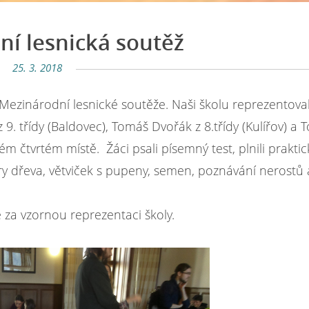
í lesnická soutěž
25. 3. 2018
o Mezinárodní lesnické soutěže. Naši školu reprezentov
9. třídy (Baldovec), Tomáš Dvořák z 8.třídy (Kulířov) a
kném čtvrtém místě. Žáci psali písemný test, plnili prakti
tury dřeva, větviček s pupeny, semen, poznávání nerostů 
a vzornou reprezentaci školy.