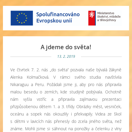
A jdeme do světa!
13. 2. 2019
Ve čtvrtek 7. 2. nás „do světa“ pozvala naše bývalá žákyně
Alenka Kolmačková. V rámci svého studia navštívila
Nikaraguu a Peru. Požádali jsme ji, aby pro nás připravila
malou besedu o zemích, kde studijně pobývala. Ochotně
nám vyšla vstříc a připravila zajímavou prezentaci
přizpůsobenou dětem 1. a 3. třídy. Obrázky měst, vesniček,
oceánu a sopek nás okouzlily i překvapily. Videa ze škol
s dětmi v lavicích nás přenesly do zcela jiného světa, než
známe. Mohli jsme si sáhnout na ponožky a čelenku z vlny