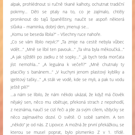
alpak, prohlédnout si ručně tkané kalhoty, ochutnat tradiční
pokrmy… Děti se ptaly na to, co je zajímalo, chtěly
proniknout do tajů španělštiny, naučit se aspoň některá
slůvka – maminka, dobrý den, jmenuji se…
„Komu se beseda líbila?“ – Všechny ruce nahoře.
„Co se vám líbilo nejvíc?“ „Ta zmije na cestě nebyla vůbec
vidět…“ „Mně se líbil ten pavouk…“ „Ta vlna byla měkoučká…“
„A jak sjížděli po zadku z té sopky…“ „Já bych teda morčata
jíst nemohla…“ „A leguána k večeři?“ „Mně chutnaly ty
placičky s banánem…“ „V kuchyni jenom plastový kyblíky a
igelitový tašky…“ „A stáli ve vodě, kde se myli, a pak tu vodu
ještě pili?“
…a nám se líbilo, že nám někdo ukázal, že když má člověk
nějaký sen, něco mu obětuje, překoná strach z nepohodlí,
z neznáma, naučí se cizí řeči a jde za svým cílem, vždycky se
něco zajímavého dozví. O světě. O sobě samém. A ten
„někdo“ je od nás. Z Lipovce. A možná že první překážkou, se
kterou se musel poprat, bylo písmenko Z v 1. třídě.