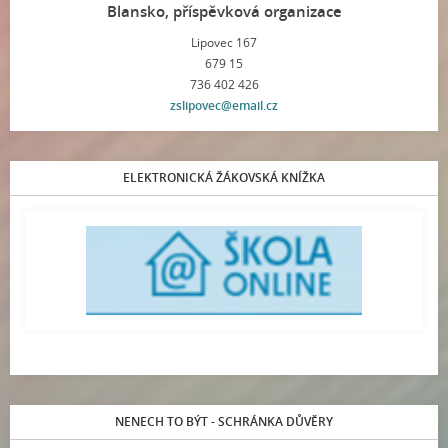
Blansko, příspěvková organizace
Lipovec 167
679 15
736 402 426
zslipovec@email.cz
ELEKTRONICKÁ ŽÁKOVSKÁ KNÍŽKA
NENECH TO BÝT - SCHRÁNKA DŮVĚRY