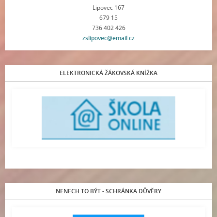
Lipovec 167
679 15
736 402 426
zslipovec@email.cz
ELEKTRONICKÁ ŽÁKOVSKÁ KNÍŽKA
NENECH TO BÝT - SCHRÁNKA DŮVĚRY