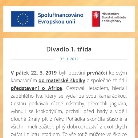
Divadlo 1. třída
31. 3. 2019
V pátek 22. 3. 2019
byli pozvání
prvňáčci
ke svým
kamarádům
do mateřské školky
a společně zhlédli
představení o Africe
. Cestovali letadlem, hledali
zaběhlého lva, který se vydal za svou kamarádkou.
Cestou potkávali různé nástrahy, přemohli jaguára,
vyhnuli se krokodýlům, prchali před hady a viděli
dlouhé žirafy pít z řeky. Pohádka skončila šťastně a
všichni měli zážitek plný dobrodružství z exotických
zvířat i z letu letadlem. To vše totiž můžete ve školce