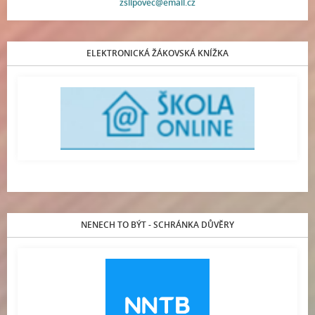
zslipovec@email.cz
ELEKTRONICKÁ ŽÁKOVSKÁ KNÍŽKA
NENECH TO BÝT - SCHRÁNKA DŮVĚRY