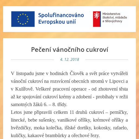
Pečení vánočního cukroví
4. 12. 2018
V listopadu jsme v hodinách Člověk a svět práce vytvářeli
vánoční cukroví na rozsvícení obecních stromů v Lipovci a
v Kulířově. Veškeré pracovní operace - od zhotovení těsta
až ke spojování cukroví krémy a zdobení - probíhaly v režii
samotných žáků 6. – 8. třídy.
Letos jsme připravili celkem 11 druhů cukroví – perníčky,
linecké, bebe sušenky, vanilkové oříšky, krémové oříšky a
hvězdičky, moka kolečka, išlské dortíky, kokosky, rafaelo,
kuličky, kakaové brambůrky a ořechové řezy.