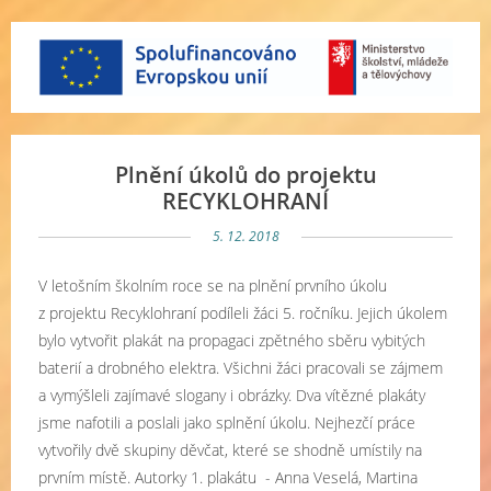
Plnění úkolů do projektu
RECYKLOHRANÍ
5. 12. 2018
V letošním školním roce se na plnění prvního úkolu
z projektu Recyklohraní podíleli žáci 5. ročníku. Jejich úkolem
bylo vytvořit plakát na propagaci zpětného sběru vybitých
baterií a drobného elektra. Všichni žáci pracovali se zájmem
a vymýšleli zajímavé slogany i obrázky. Dva vítězné plakáty
jsme nafotili a poslali jako splnění úkolu. Nejhezčí práce
vytvořily dvě skupiny děvčat, které se shodně umístily na
prvním místě. Autorky 1. plakátu - Anna Veselá, Martina