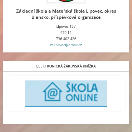
Základní škola a Mateřská škola Lipovec, okres
Blansko, příspěvková organizace
Lipovec 167
679 15
736 402 426
zslipovec@email.cz
ELEKTRONICKÁ ŽÁKOVSKÁ KNÍŽKA