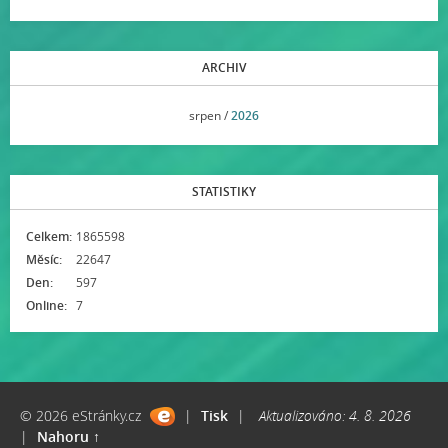
ARCHIV
<<
srpen /
2026
>>
STATISTIKY
Celkem:
1865598
Měsíc:
22647
Den:
597
Online:
7
© 2026 eStránky.cz
|
Tisk
|
Aktualizováno: 4. 8. 2026
|
Nahoru ↑