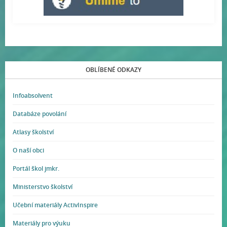
OBLÍBENÉ ODKAZY
Infoabsolvent
Databáze povolání
Atlasy školství
O naší obci
Portál škol jmkr.
Ministerstvo školství
Učební materiály ActivInspire
Materiály pro výuku