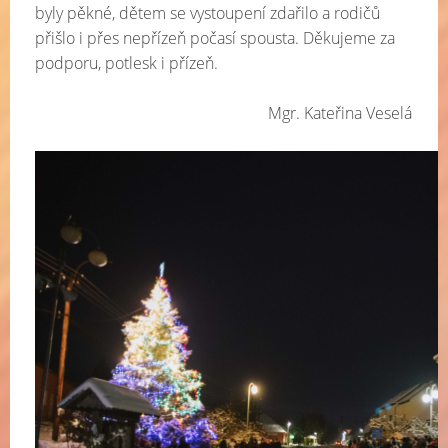
byly pěkné, dětem se vystoupení zdařilo a rodičů
přišlo i přes nepřízeň počasí spousta. Děkujeme za
podporu, potlesk i přízeň.
Mgr. Kateřina Veselá