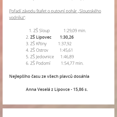
Pořadí závodu štafet o putovní pohár „Sloupského
vodníka“
:
1. ZŠ Sloup 1:29,09 min.
2.
ZŠ Lipovec 1:30,26
3. ZŠ Křtiny 1:37,92
4. ZŠ Ostrov 1:45,61
5. ZŠ Jedovnice 1:46,89
6. ZŠ Podomí 1:54,77 min.
Nejlepšího času ze všech plavců dosáhla
Anna Veselá z Lipovce - 15,86 s.