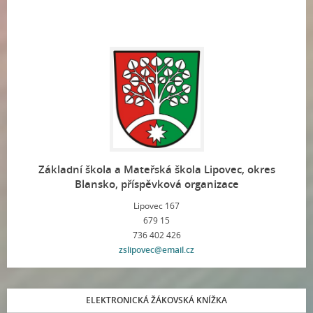
Základní škola a Mateřská škola Lipovec, okres
Blansko, příspěvková organizace
Lipovec 167
679 15
736 402 426
zslipovec@email.cz
ELEKTRONICKÁ ŽÁKOVSKÁ KNÍŽKA