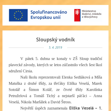
Sloupský vodník
5. 4. 2019
V pátek 5. dubna se konaly v ZŠ Sloup tradiční
plavecké závody, kterých se letos zúčastnilo všech šest škol
sdružení Cirsia.
Naši školu reprezentovali Elenka Sedláková a Míša
Matuška z druhé třídy, za třeťáky Eliška Veselá, Marek
Sotolář a Šimon Kolář, ze čtvrté třídy Karolínka
Petruželová a Tomáš Tichý a nejstarší páťáci – Anna
Veselá, Nikola Maršálek a David Štross.
Eliška Veselá – 1.
Největší úspěch zaznamenala