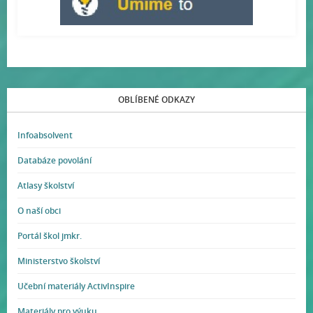
OBLÍBENÉ ODKAZY
Infoabsolvent
Databáze povolání
Atlasy školství
O naší obci
Portál škol jmkr.
Ministerstvo školství
Učební materiály ActivInspire
Materiály pro výuku