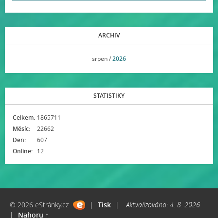
ARCHIV
<<
srpen /
2026
>>
STATISTIKY
Celkem:
1865711
Měsíc:
22662
Den:
607
Online:
12
© 2026 eStránky.cz
|
Tisk
|
Aktualizováno: 4. 8. 2026
|
Nahoru ↑