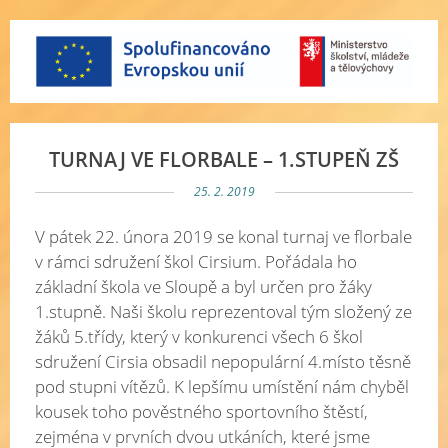
TURNAJ VE FLORBALE – 1.STUPEŇ ZŠ
25. 2. 2019
V pátek 22. února 2019 se konal turnaj ve florbale
v rámci sdružení škol Cirsium. Pořádala ho
základní škola ve Sloupě a byl určen pro žáky
1.stupně. Naši školu reprezentoval tým složený ze
žáků 5.třídy, který v konkurenci všech 6 škol
sdružení Cirsia obsadil nepopulární 4.místo těsně
pod stupni vítězů. K lepšímu umístění nám chyběl
kousek toho pověstného sportovního štěstí,
zejména v prvních dvou utkáních, které jsme