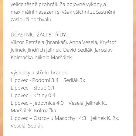
velice těsně prohráli. Za bojovné výkony a
maximální nasazení si však všichni zúčastnění
zaslouží pochvalu.
ÚČASTNÍCI ŽÁCI 5.TŘÍDY:
Viktor Petržela (brankář), Anna Veselá, Kryštof
Jelínek, Jindřich Jelínek, David Sedlák, Jaroslav
Kolmačka, Nikola Maršálek.
Výsledky a střelci branek:
Lipovec - Podomí 3:4 Sedlák 3x
Lipovec – Sloup 0:1
Lipovec – Křtiny 0:4
Lipovec – Jedovnice 4:0 Veselá, Jelínek K.,
Maršálek, Kolmačka
Lipovec – Ostrov u Macochy 4:3 Jelínek K. 2x,
Veselá, Sedlák