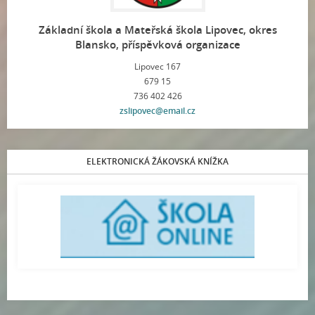
Základní škola a Mateřská škola Lipovec, okres
Blansko, příspěvková organizace
Lipovec 167
679 15
736 402 426
zslipovec@email.cz
ELEKTRONICKÁ ŽÁKOVSKÁ KNÍŽKA