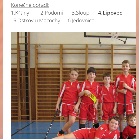
Konečné pořadí:
1.Křtiny 2.Podomí 3.Sloup
4.Lipovec
5.Ostrov u Macochy 6.Jedovnice