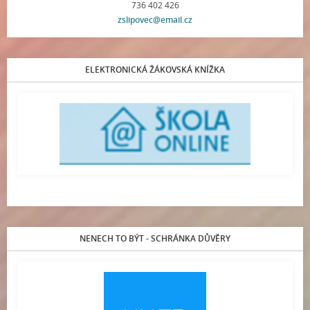
736 402 426
zslipovec@email.cz
ELEKTRONICKÁ ŽÁKOVSKÁ KNÍŽKA
NENECH TO BÝT - SCHRÁNKA DŮVĚRY