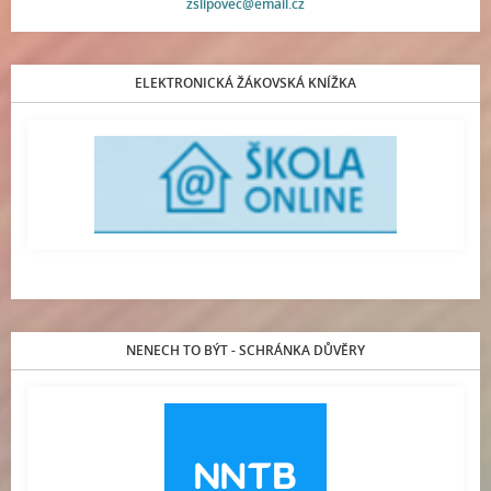
zslipovec@email.cz
ELEKTRONICKÁ ŽÁKOVSKÁ KNÍŽKA
NENECH TO BÝT - SCHRÁNKA DŮVĚRY