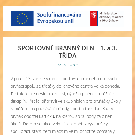
SPORTOVNĚ BRANNÝ DEN – 1. a 3.
TŘÍDA
16. 10. 2019
V pátek 13. září se v rámci sportovně branného dne vydali
prvňáci spolu se třeťáky do lanového centra Velká dohoda.
Tentokrát ale nešlo o lezectví, nýbrž o plnění soutěžních
disciplín. Třeťáci připravili ve skupinkách pro prvňáčky úkoly
zaměřené na poznávání přírody, sport a turistiku. Každý
prvňák obdržel kartičku, na kterou sbíral body za plnění
úkolů. Dětem se akce velmi líbila, opět si vyzkoušely
spolupráci, starší těm mladším velmi ochotně pomáhaly.