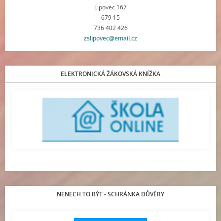
Lipovec 167
679 15
736 402 426
zslipovec@email.cz
ELEKTRONICKÁ ŽÁKOVSKÁ KNÍŽKA
NENECH TO BÝT - SCHRÁNKA DŮVĚRY