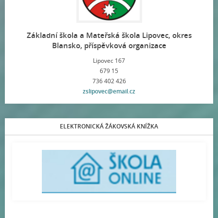
Základní škola a Mateřská škola Lipovec, okres
Blansko, příspěvková organizace
Lipovec 167
679 15
736 402 426
zslipovec@email.cz
ELEKTRONICKÁ ŽÁKOVSKÁ KNÍŽKA