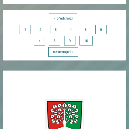
« předchozí
1
2
3
4
5
6
7
8
9
10
následující »