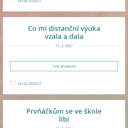
šk.rok 2020/21
Co mi distanční výuka
vzala a dala
11. 3. 2021
Celý příspěvek
šk.rok 2020/21
Prvňáčkům se ve škole
líbí