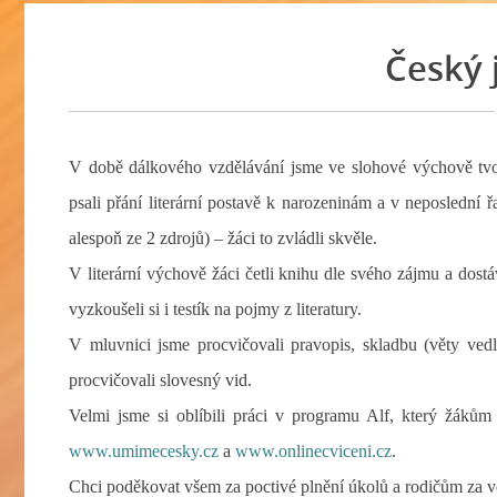
Český j
V době dálkového vzdělávání jsme ve slohové výchově tvoři
psali přání literární postavě k narozeninám a v neposlední
alespoň ze 2 zdrojů) – žáci to zvládli skvěle.
V literární výchově žáci četli knihu dle svého zájmu a dostáv
vyzkoušeli si i testík na pojmy z literatury.
V mluvnici jsme procvičovali pravopis, skladbu (věty vedl
procvičovali slovesný vid.
Velmi jsme si oblíbili práci v programu Alf, který žáků
www.umimecesky.cz
a
www.onlinecviceni.cz
.
Chci poděkovat všem za poctivé plnění úkolů a rodičům za v