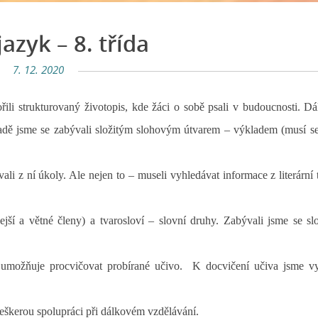
azyk – 8. třída
7. 12. 2020
li strukturovaný životopis, kde žáci o sobě psali v budoucnosti. Dá
 řadě jsme se zabývali složitým slohovým útvarem – výkladem (musí se
ali z ní úkoly. Ale nejen to – museli vyhledávat informace z literární 
ejší a větné členy) a tvarosloví – slovní druhy. Zabývali jsme se sl
m umožňuje procvičovat probírané učivo. K docvičení učiva jsme vy
eškerou spolupráci při dálkovém vzdělávání.