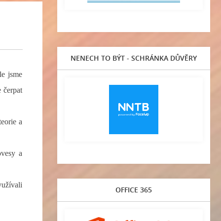
NENECH TO BÝT - SCHRÁNKA DŮVĚRY
le jsme
 čerpat
teorie a
ovesy a
užívali
OFFICE 365