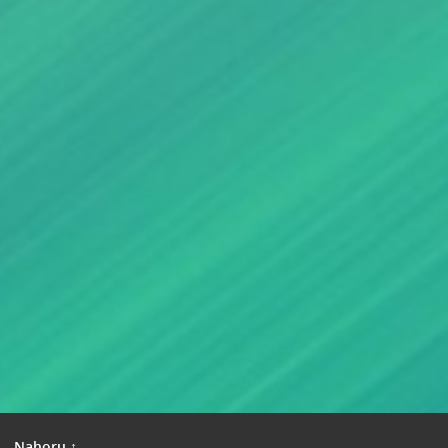
|
Nahoru ↑