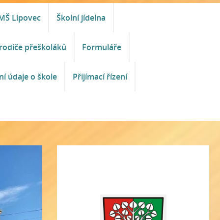
MŠ Lipovec
Školní jídelna
rodiče přeškoláků
Formuláře
ní údaje o škole
Přijímací řízení