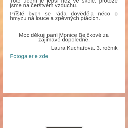
Toto učen
í
je lepš
í
než ve škole, protože
jsme na čerstv
é
m vzduchu.
Př
í
ště bych se r
á
da dověděla něco o
hmyzu na louce a zpěvn
ý
ch pt
á
c
í
ch.
Moc děkuji pan
í
Monice Bejčkov
é
za
zaj
í
mav
é
dopoledne.
Laura Kuchařov
á
, 3. ročn
í
k
Fotogalerie zde