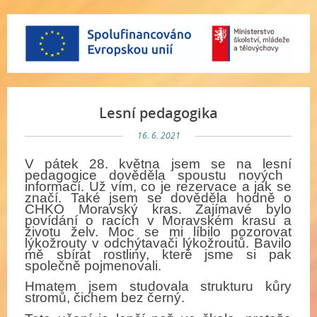
Lesní pedagogika
16. 6. 2021
V p
á
tek 28. května jsem se na lesn
í
pedagogice dověděla spoustu nov
ý
ch
informac
í
. Už v
í
m, co je rezervace a jak se
znač
í
. Tak
é
jsem se dověděla hodně o
CHKO Moravsk
ý
kras. Zaj
í
mav
é
bylo
pov
í
d
á
n
í
o rac
í
ch v Moravsk
é
m krasu a
životu želv. Moc se mi l
í
bilo pozorovat
l
ý
kožrouty v odch
ý
tavači l
ý
kožroutů. Bavilo
mě sb
í
rat rostliny, kter
é
jsme si pak
společně pojmenovali.
Hmatem jsem studovala strukturu kůry
stromů, čichem bez čern
ý
.