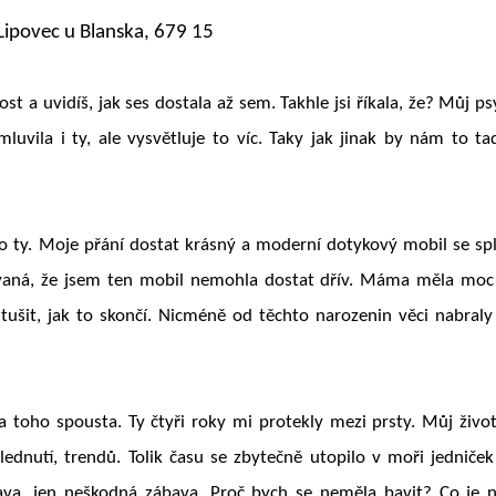
 Lipovec u Blanska, 679 15
t a uvidíš, jak ses dostala až sem. Takhle jsi říkala, že? Můj ps
luvila i ty, ale vysvětluje to víc. Taky jak jinak by nám to t
o ty. Moje přání dostat krásný a moderní dotykový mobil se spl
štvaná, že jsem ten mobil nemohla dostat dřív. Máma měla moc
ušit, jak to skončí. Nicméně od těchto narozenin věci nabraly
 toho spousta. Ty čtyři roky mi protekly mezi prsty. Můj živo
zhlednutí, trendů. Tolik času se zbytečně utopilo v moři jedniček
ava, jen neškodná zábava. Proč bych se neměla bavit? Co je 