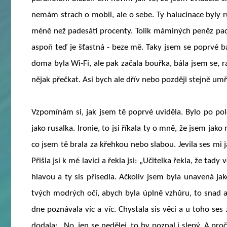
nemám strach o mobil, ale o sebe. Ty halucinace byly r
méně než padesáti procenty. Tolik máminých peněz padl
aspoň teď je šťastná - beze mě. Taky jsem se poprvé bál
doma byla Wi-Fi, ale pak začala bouřka, bála jsem se, r
nějak přečkat. Asi bych ale dřív nebo později stejně umře
Vzpomínám si, jak jsem tě poprvé uviděla. Bylo po polo
jako rusalka. Ironie, to jsi říkala ty o mně, že jsem jak
co jsem tě brala za křehkou nebo slabou. Jevila ses mi ja
Přišla jsi k mé lavici a řekla jsi: „Učitelka řekla, že t
hlavou a ty sis přisedla. Ačkoliv jsem byla unavená jak
tvých modrých očí, abych byla úplně vzhůru, to snad a
dne poznávala víc a víc. Chystala sis věci a u toho ses 
dodala: „No, jen se nedělej, to by poznal i slepý. A pro