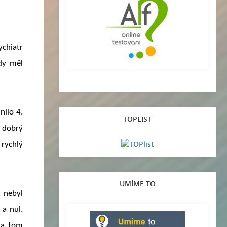
ychiatr
ady měl
nilo 4.
TOPLIST
 dobrý
 rychlý
UMÍME TO
t nebyl
 a nul.
na tom