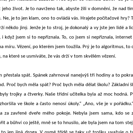
 jeho život. Je to navrženo tak, abyste žili v domnění, že nad t
ě. Ne, je to jen klam, ono to ovládá vás. Hrajete počítačové hry? T
ží někdo jiný. Jenže je to stroj, je dokonalý a vy jste jen lidé a li
, i když jsem si to nepřiznala. To, co jsem si nepřiznala, interne
na míru. Vězení, po kterém jsem toužila. Prý je to algoritmus, to
e, na které se usmíváte, že vás drží v tom skvělém vězení.
 přestala spát. Spánek zahrnoval nanejvýš tři hodiny a to pokr
nd. Proč bych měla spát? Proč bych měla dělat školu? Základní š
byly trojky a čtverky. Naše třídní učitelka byla až moc hodná. P
oršila ve škole a často nenosí úkoly.“ „Ano, vše je v pořádku.
a za zavřené dveře mého pokoje. Nebyla jsem sama, kdo se z
uřit a bůhví co ještě, mně se to hnusilo, ale byla jsem na tom stej
e to jen jiná droga. V osmé třídě se taky už trošku uvažuje o 