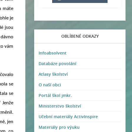
ím máte
ohle je
dé jsou
OBLÍBENÉ ODKAZY
t dávno
 co vám
Infoabsolvent
Databáze povolání
Atlasy školství
ačovalo
kola se
O naší obci
tala se
Portál škol jmkr.
“ Jenže
Ministerstvo školství
měnil.
Učební materiály ActivInspire
ně, jen
Materiály pro výuku
tom, co