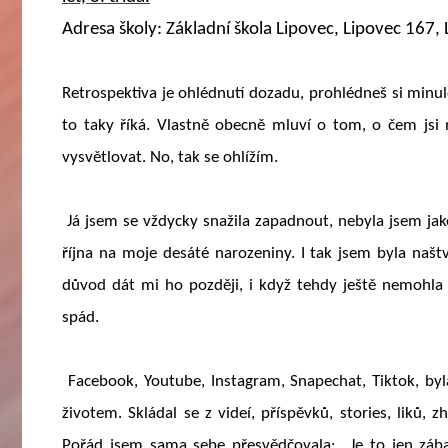
Adresa školy: Základní škola Lipovec, Lipovec 167,
Retrospektiva je ohlédnutí dozadu, prohlédneš si minulos
to taky říká. Vlastně obecně mluví o tom, o čem jsi m
vysvětlovat. No, tak se ohlížím.
Já jsem se vždycky snažila zapadnout, nebyla jsem jak
října na moje desáté narozeniny. I tak jsem byla na
důvod dát mi ho později, i když tehdy ještě nemohla t
spád.
Facebook, Youtube, Instagram, Snapechat, Tiktok, byla
životem. Skládal se z videí, příspěvků, stories, liků, 
Pořád jsem sama sebe přesvědčovala: „Je to jen záb