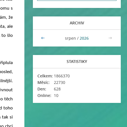
 domu s
fám, že
ARCHIV
ta, ale
 to šlo
<<
srpen /
2026
>>
STATISTIKY
řiplula
posled,
Celkem:
1866370
lnější.
Měsíc:
22730
Den:
628
kývnout
Online:
10
do těch
od toho
 tak si
ho chci