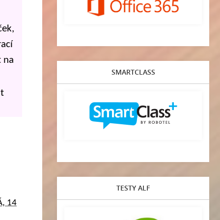
ček,
rací
t na
SMARTCLASS
t
TESTY ALF
Á, 14