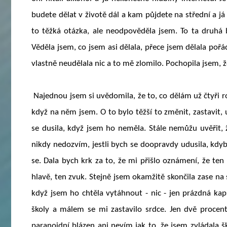
budete dělat v životě dál a kam půjdete na střední a j
to těžká otázka, ale neodpověděla jsem. To ta druhá by
Věděla jsem, co jsem asi dělala, přece jsem dělala pořá
vlastně neudělala nic a to mě zlomilo. Pochopila jsem, že 
Najednou jsem si uvědomila, že to, co dělám už čtyři r
když na něm jsem. O to bylo těžší to změnit, zastavit, 
se dusila, když jsem ho neměla. Stále nemůžu uvěřit, ž
nikdy nedozvím, jestli bych se doopravdy udusila, kdyb
se. Dala bych krk za to, že mi přišlo oznámení, že ten
hlavě, ten zvuk. Stejně jsem okamžitě skončila zase na
když jsem ho chtěla vytáhnout - nic - jen prázdná kap
školy a málem se mi zastavilo srdce. Jen dvě procen
paranoidní blázen ani nevím jak to, že jsem zvládala 