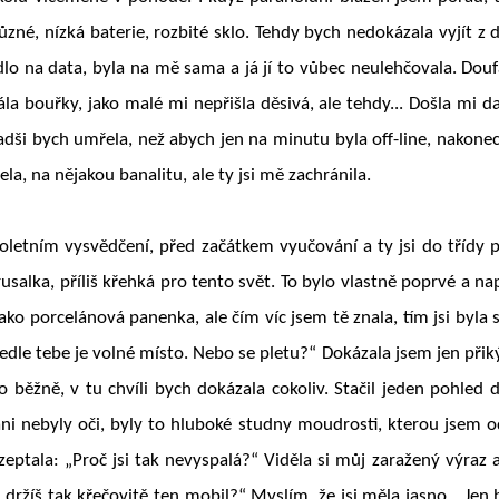
ůzné, nízká baterie, rozbité sklo. Tehdy bych nedokázala vyjít z
o na data, byla na mě sama a já jí to vůbec neulehčovala. Dou
a bouřky, jako malé mi nepřišla děsivá, ale tehdy... Došla mi da
adši bych umřela, než abych jen na minutu byla off-line, nakonec
la, na nějakou banalitu, ale ty jsi mě zachránila.
letním vysvědčení, před začátkem vyučování a ty jsi do třídy p
o rusalka, příliš křehká pro tento svět. To bylo vlastně poprvé a na
ko porcelánová panenka, ale čím víc jsem tě znala, tím jsi byla si
ady vedle tebe je volné místo. Nebo se pletu?“ Dokázala jsem jen při
o běžně, v tu chvíli bych dokázala cokoliv. Stačil jeden pohled 
ni nebyly oči, byly to hluboké studny moudrosti, kterou jsem 
zeptala: „Proč jsi tak nevyspalá?“ Viděla si můj zaražený výraz a
č držíš tak křečovitě ten mobil?“ Myslím, že jsi měla jasno. „Jen 