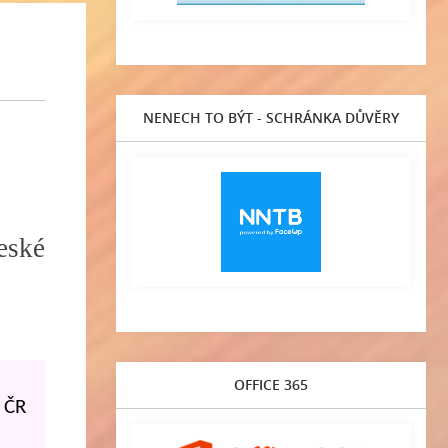
NENECH TO BÝT - SCHRÁNKA DŮVĚRY
eské
OFFICE 365
a ČR