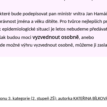
které bude podepisovat pan ministr vnitra Jan Hamá
právnost jména a věku dítěte.
Pro tvůrce nejlepších p
epidemiologické situaci je letos nebudeme předáva
vyzvednout osobně
 však budou moci
, anebo
de možné výhru vyzvednout osobně, můžeme ji zasla
onu 3. kategorie (2. stupeň ZŠ): autorka KATEŘINA BÍLKOV