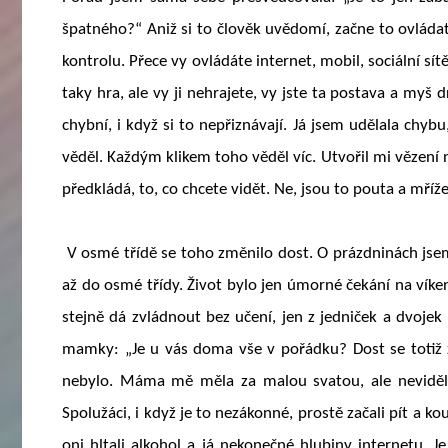
špatného?“ Aniž si to člověk uvědomí, začne to ovládat
kontrolu. Přece vy ovládáte internet, mobil, sociální sít
taky hra, ale vy ji nehrajete, vy jste ta postava a myš dr
chybní, i když si to nepřiznávají. Já jsem udělala chybu
věděl. Každým klikem toho věděl víc. Utvořil mi vězení 
předkládá, to, co chcete vidět. Ne, jsou to pouta a mříž
V osmé třídě se toho změnilo dost. O prázdninách jsem
až do osmé třídy. Život bylo jen úmorné čekání na víke
stejně dá zvládnout bez učení, jen z jedniček a dvojek 
mamky: „Je u vás doma vše v pořádku? Dost se totiž zh
nebylo. Máma mě měla za malou svatou, ale neviděl
Spolužáci, i když je to nezákonné, prostě začali pít a ko
oni hltali alkohol a já nekonečné hlubiny internetu. J