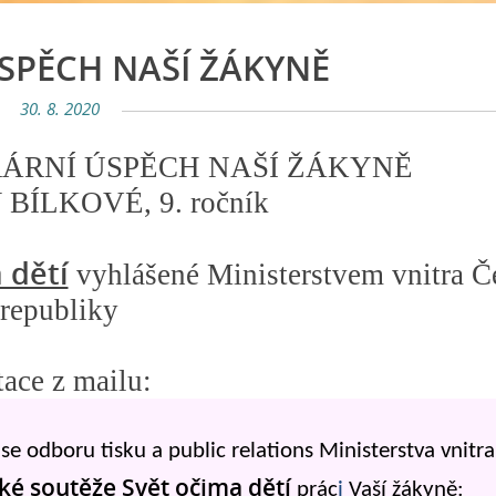
ÚSPĚCH NAŠÍ ŽÁKYNĚ
30. 8. 2020
ÁRNÍ ÚSPĚCH NAŠÍ ŽÁKYNĚ
BÍLKOVÉ, 9. ročník
 dětí
vyhlášené Ministerstvem vnitra Č
republiky
tace z mailu:
e odboru tisku a public relations Ministerstva vnitr
ské soutěže Svět očima dětí
prác
i
Vaší žákyně: