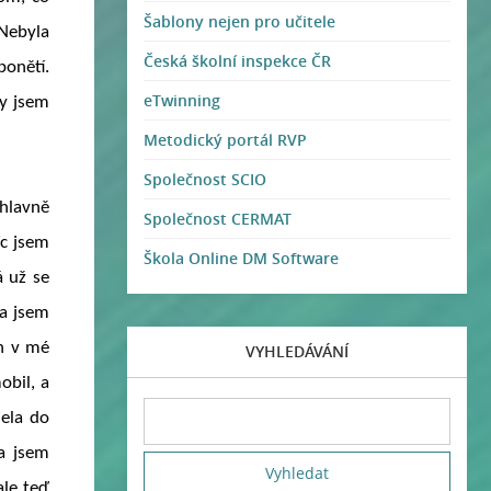
Šablony nejen pro učitele
 Nebyla
Česká školní inspekce ČR
ponětí.
eTwinning
ky jsem
Metodický portál RVP
Společnost SCIO
 hlavně
Společnost CERMAT
íc jsem
Škola Online DM Software
á už se
la jsem
en v mé
VYHLEDÁVÁNÍ
obil, a
jela do
a jsem
ale teď