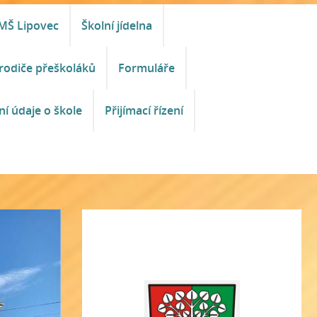
MŠ Lipovec
Školní jídelna
rodiče přeškoláků
Formuláře
ní údaje o škole
Přijímací řízení