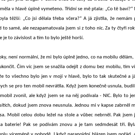
á měla v hlavě úplně vymeteno. Třídní se mě ptala: „Co tě baví?“
la těžší: „Co jsi dělala třeba včera?“ A já zjistila, že nemám 
d to samé, ale nezapamatovala jsem si z toho nic. Za ty čtyři ro
je to závislost a tím to bylo ještě horší.
oky, není normální, že mi bylo úplně jedno, co na mobilu dělám,
ukončit. Čím víc jsem se snažila odejít z domu bez mobilu, tím v
e to všechno bylo jen v mojí v hlavě, bylo to tak skutečné a j
ych se pro ten mobil nevrátila. Když jsem konečně usnula, budi
 mobil zvonil, ale když jsem se na něj podívala - NIC. Bylo to j
 sítích, dokud jsem znova neusnula. Jednou mi v kapse zabrněl m
sa. Mobil celou dobu ležel na stole a vůbec nebrněl. Pak jsem 
ta baterie! Pak se podívám znovu a je tam sedmdesát tři. Byl
školu víceméně v pohodě. I když paranoidní blázen jsem pořád, 