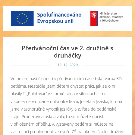
Předvánoční čas ve 2. družině s
druháčky
19. 12. 2020
Vrcholem naší činnosti v předvánočním čase byla tvorba 3D
betléma. Nestačila jsem dětem chystat práci, jak se o ni
hlásily
. „Polotovar“ ve formě sena v silonkách jsme
J
v společně v družině dotvořili v Marii, Josefa a Ježíška, k tomu
jsme vlastnoručně vyrobili jesličky a zvířata do betlémské
stáje. Proč zrovna osla a vola, to se můžete dočíst
v přiloženém příběhu. A vystavený betlém si můžete na
vlastní oči prohlédnout ve dvoře ZŠ na oknem školní družiny.