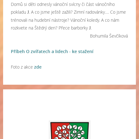
Domů si děti odnesly vánoční svícny či část vánočního
pokladu
. A co jsme ještě zažili? Zimní radovánky…. Co jsme
J
trénovali na hudební nástroje? Vánoční koledy. A co nám
rozkvete na Štědrý den? Přece barborky
.
J
Bohumila Ševčíková
Příbeh O zvířatech a lidech - ke stažení
Foto z akce
zde