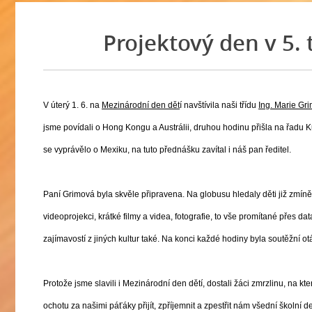
Projektový den v 5. 
V úterý 1. 6. na
Mezinárodní den dět
í navštívila naši třídu
Ing. Marie Gr
jsme povídali o Hong Kongu a Austrálii, druhou hodinu přišla na řadu K
se vyprávělo o Mexiku, na tuto přednášku zavítal i náš pan ředitel.
Paní Grimová byla skvěle připravena. Na globusu hledaly děti již zmín
videoprojekci, krátké filmy a videa, fotografie, to vše promítané přes d
zajímavostí z jiných kultur také. Na konci každé hodiny byla soutěžní otáz
Protože jsme slavili i Mezinárodní den dětí, dostali žáci zmrzlinu, na kt
ochotu za našimi páťáky přijít, zpříjemnit a zpestřit nám všední školn