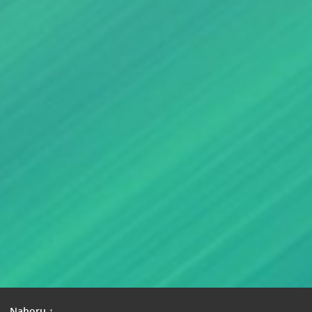
|
Nahoru ↑