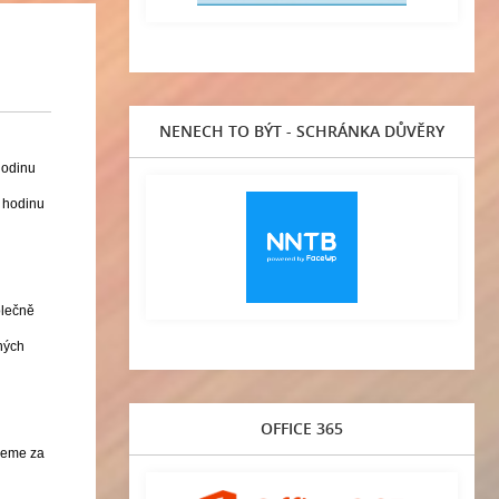
NENECH TO BÝT - SCHRÁNKA DŮVĚRY
hodinu
í hodinu
olečně
zných
OFFICE 365
ujeme za