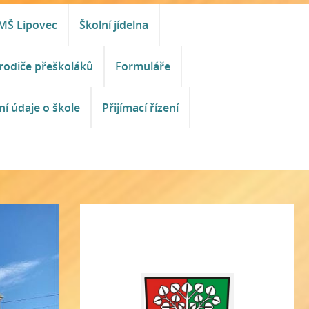
MŠ Lipovec
Školní jídelna
rodiče přeškoláků
Formuláře
ní údaje o škole
Přijímací řízení