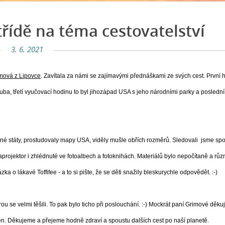
třídě na téma cestovatelství
3. 6. 2021
imová z Lipovce
. Zavítala za námi se zajímavými přednáškami ze svých cest. První 
uba, třetí vyučovací hodinu to byl jihozápad USA s jeho národními parky a posledn
ěné státy, prostudovaly mapy USA, viděly mušle obřích rozměrů. Sledovali jsme sp
ataprojektor i zhlédnuté ve fotoalbech a fotoknihách. Materiálů bylo nepočítaně a rů
ka o lákavé Toffifee - a to si pište, že se děti snažily bleskurychle odpovědět. :-)
erou se velmi těšili. To pak bylo ticho při poslouchání. :-) Mockrát paní Grimové děk
í den. Děkujeme a přejeme hodně zdraví a spoustu dalších cest po naší planetě.