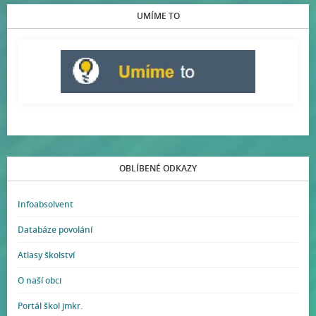
UMÍME TO
OBLÍBENÉ ODKAZY
Infoabsolvent
Databáze povolání
Atlasy školství
O naší obci
Portál škol jmkr.