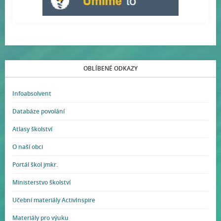
OBLÍBENÉ ODKAZY
Infoabsolvent
Databáze povolání
Atlasy školství
O naší obci
Portál škol jmkr.
Ministerstvo školství
Učební materiály ActivInspire
Materiály pro výuku