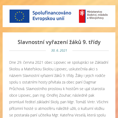
Slavnostní vyřazení žáků 9. třídy
30. 6. 2021
Dne 29. června 2021 obec Lipovec ve spolupráci se Základní
školou a Mateřskou školou Lipovec, uskutečnila akci s
názvem Slavnostní vyřazení žáků 9. třídy. Žáky i jejich rodiče
spolu s ostatními hosty přivítala za obec paní Dagmar
Průchová. Slavnostního proslovu k hostům se ujal starosta
obce Lipovec, pan Ing. Ondřej Zouhar; následně pak
promluvil ředitel základní školy, pan Mgr. Tomáš Vintr. Všichni
přítomní hosté si atmosféru náležitě užili, o kulturní vložku
se postarala paní učitelka Mgr. Kateřina Veselá, která spolu