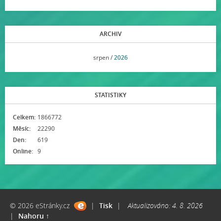
ARCHIV
<<
srpen /
2026
>>
STATISTIKY
Celkem:
1866772
Měsíc:
22290
Den:
619
Online:
9
© 2026 eStránky.cz
|
Tisk
|
Aktualizováno: 4. 8. 2026
|
Nahoru ↑