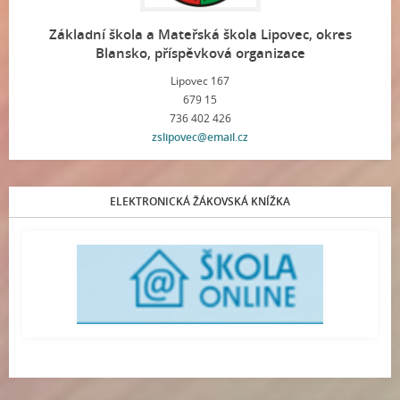
Základní škola a Mateřská škola Lipovec, okres
Blansko, příspěvková organizace
Lipovec 167
679 15
736 402 426
zslipovec@email.cz
ELEKTRONICKÁ ŽÁKOVSKÁ KNÍŽKA