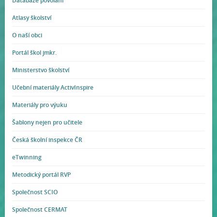
Databáze povolání
Atlasy školství
O naší obci
Portál škol jmkr.
Ministerstvo školství
Učební materiály ActivInspire
Materiály pro výuku
Šablony nejen pro učitele
Česká školní inspekce ČR
eTwinning
Metodický portál RVP
Společnost SCIO
Společnost CERMAT