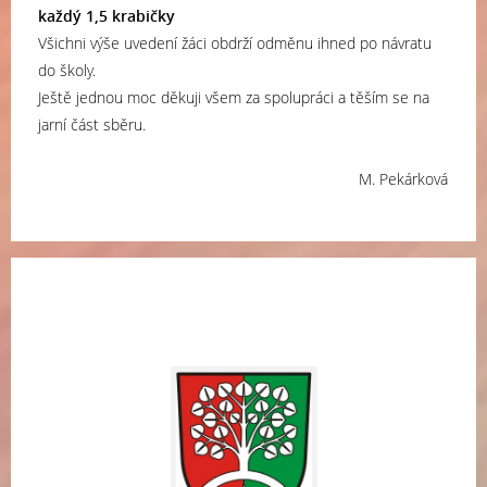
každý 1,5 krabičky
Všichni výše uvedení žáci obdrží odměnu ihned po návratu
do školy.
Ještě jednou moc děkuji všem za spolupráci a těším se na
jarní část sběru.
M. Pekárková