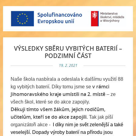
VÝSLEDKY SBĚRU VYBITÝCH BATERIÍ –
PODZIMNÍ ČÁST
19. 2. 2021
Naše škola nasbírala a odeslala k dalšímu využití 88
v rámci
kg vybitých baterií. Díky tomu jsme se
Jihomoravského kraje umístili na 2. místě
– ze
všech škol, které se do akce zapojily.
Děkuji tímto všem žákům, jejich rodičům,
učitelům, kteří se do akce zapojili.
Tak jak píší
organizátoři akce -
I díky nim je svět zelenější a také
veselejší. Dopady výroby baterií na přírodu jsou