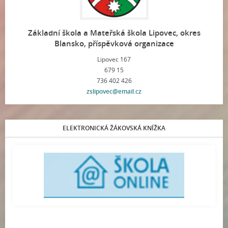
Základní škola a Mateřská škola Lipovec, okres
Blansko, příspěvková organizace
Lipovec 167
679 15
736 402 426
zslipovec@email.cz
ELEKTRONICKÁ ŽÁKOVSKÁ KNÍŽKA