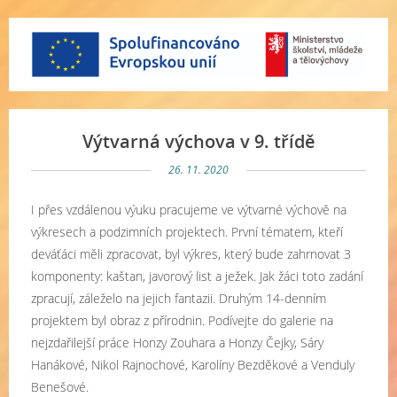
Výtvarná výchova v 9. třídě
26. 11. 2020
I přes vzdálenou výuku pracujeme ve výtvarné výchově na
výkresech a podzimních projektech. První tématem, kteří
deváťáci měli zpracovat, byl výkres, který bude zahrnovat 3
komponenty: kaštan, javorový list a ježek. Jak žáci toto zadání
zpracují, záleželo na jejich fantazii. Druhým 14-denním
projektem byl obraz z přírodnin. Podívejte do galerie na
nejzdařilejší práce Honzy Zouhara a Honzy Čejky, Sáry
Hanákové, Nikol Rajnochové, Karolíny Bezděkové a Venduly
Benešové.