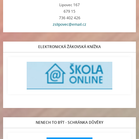
Lipovec 167
679 15
736 402 426
zslipovec@email.cz
ELEKTRONICKÁ ŽÁKOVSKÁ KNÍŽKA
NENECH TO BÝT - SCHRÁNKA DŮVĚRY