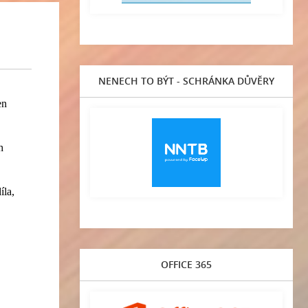
NENECH TO BÝT - SCHRÁNKA DŮVĚRY
en
h
íla,
OFFICE 365