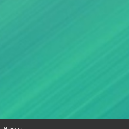
|
Nahoru ↑