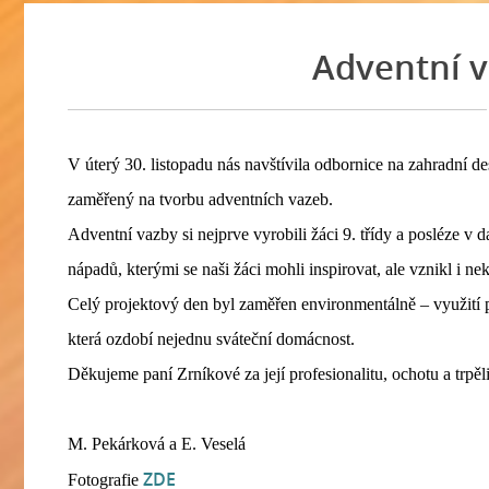
Adventní vě
V úterý 30. listopadu nás navštívila odbornice na zahradní d
zaměřený na tvorbu adventních vazeb.
Adventní vazby si nejprve vyrobili žáci 9. třídy a posléze
nápadů, kterými se naši žáci mohli inspirovat, ale vznikl i nek
Celý projektový den byl zaměřen environmentálně – využití př
která ozdobí nejednu sváteční domácnost.
Děkujeme paní Zrníkové za její profesionalitu, ochotu a trpěl
M. Pekárková a E. Veselá
ZDE
Fotografie