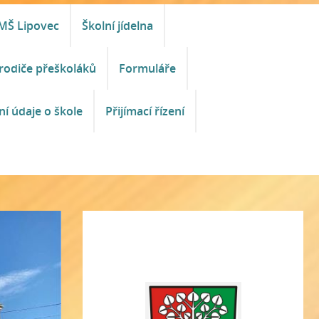
MŠ Lipovec
Školní jídelna
rodiče přeškoláků
Formuláře
ní údaje o škole
Přijímací řízení