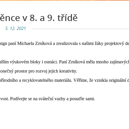
nce v 8. a 9. třídě
5. 12. 2021
esign paní Michaela Zrníková a zrealizovala s našimi žáky projektový d
 v dalším výukovém bloky i osmáci. Paní Zrníková měla mnoho zajímavýc
onečný prostor pro rozvoj jejich kreativity.
írodního a recyklovatelného materiálu. Věříme, že vznikla originální d
ivost. Podívejte se na sváteční vazby a posuďte sami.