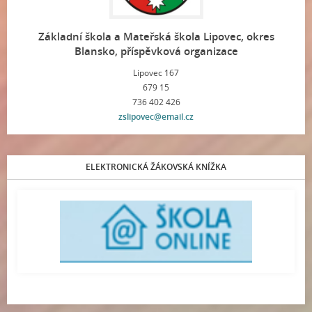
Základní škola a Mateřská škola Lipovec, okres
Blansko, příspěvková organizace
Lipovec 167
679 15
736 402 426
zslipovec@email.cz
ELEKTRONICKÁ ŽÁKOVSKÁ KNÍŽKA