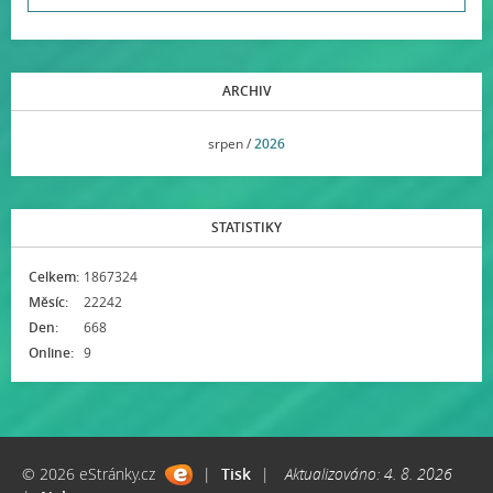
ARCHIV
<<
srpen /
2026
>>
STATISTIKY
Celkem:
1867324
Měsíc:
22242
Den:
668
Online:
9
© 2026 eStránky.cz
|
Tisk
|
Aktualizováno: 4. 8. 2026