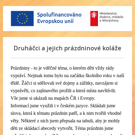
Druháčci a jejich prázdninové koláže
Prázdniny - to je vděčné téma, o kterém děti vždy rády
vypráví. Nejinak tomu bylo na začátku školního roku v naší
třídě. Žáčci si sdělovali své dojmy a zážitky, navzájem si
vyprávěli, co zajímavého prožili a která místa navštívili.
Vše jsme si ukázali na mapách ČR i Evropy.
Informací jsme využili i v českém jazyce. Skládali jsme
slova, která k tématu prázdnin patří, a k nim tvořili vhodné
věty. Některé z nich jsem přepsala na tabuli, aby je mohly
děti ze skládací abecedy vytvořit. Téma prázdnin jsme