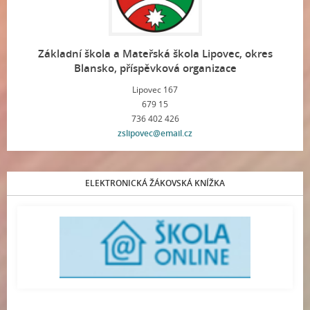
Základní škola a Mateřská škola Lipovec, okres
Blansko, příspěvková organizace
Lipovec 167
679 15
736 402 426
zslipovec@email.cz
ELEKTRONICKÁ ŽÁKOVSKÁ KNÍŽKA