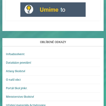
OBLÍBENÉ ODKAZY
Infoabsolvent
Databáze povolání
Atlasy školství
O naší obci
Portál škol jmkr.
Ministerstvo školství
Učební materiály ActivInspire