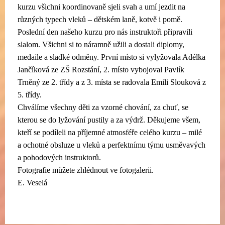
kurzu všichni koordinovaně sjeli svah a umí jezdit na
různých typech vleků – dětském laně, kotvě i pomě.
Poslední den našeho kurzu pro nás instruktoři připravili
slalom. Všichni si to náramně užili a dostali diplomy,
medaile a sladké odměny. První místo si vylyžovala Adélka
Jančíková ze ZŠ Rozstání, 2. místo vybojoval Pavlík
Trněný ze 2. třídy a z 3. místa se radovala Emili Slouková z
5. třídy.
Chválíme všechny děti za vzorné chování, za chuť, se
kterou se do lyžování pustily a za výdrž. Děkujeme všem,
kteří se podíleli na příjemné atmosféře celého kurzu – milé
a ochotné obsluze u vleků a perfektnímu týmu usměvavých
a pohodových instruktorů.
Fotografie můžete zhlédnout ve fotogalerii.
E. Veselá