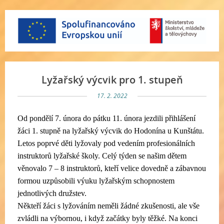
Lyžařský výcvik pro 1. stupeň
17. 2. 2022
Od pondělí 7. února do pátku 11. února jezdili přihlášení
žáci 1. stupně na lyžařský výcvik do Hodonína u Kunštátu.
Letos poprvé děti lyžovaly pod vedením profesionálních
instruktorů lyžařské školy. Celý týden se našim dětem
věnovalo 7 – 8 instruktorů, kteří velice dovedně a zábavnou
formou uzpůsobili výuku lyžařským schopnostem
jednotlivých družstev.
Někteří žáci s lyžováním neměli žádné zkušenosti, ale vše
zvládli na výbornou, i když začátky byly těžké. Na konci