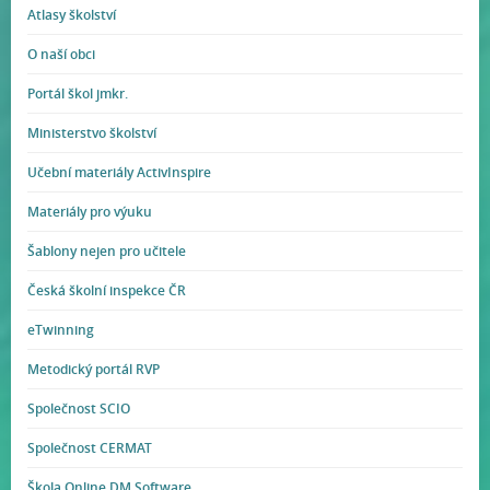
Atlasy školství
O naší obci
Portál škol jmkr.
Ministerstvo školství
Učební materiály ActivInspire
Materiály pro výuku
Šablony nejen pro učitele
Česká školní inspekce ČR
eTwinning
Metodický portál RVP
Společnost SCIO
Společnost CERMAT
Škola Online DM Software