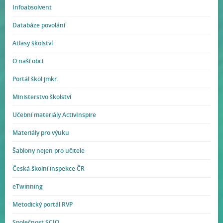
Infoabsolvent
Databáze povolání
Atlasy školství
O naší obci
Portál škol jmkr.
Ministerstvo školství
Učební materiály ActivInspire
Materiály pro výuku
Šablony nejen pro učitele
Česká školní inspekce ČR
eTwinning
Metodický portál RVP
Společnost SCIO