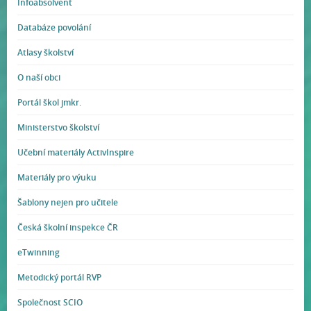
Infoabsolvent
Databáze povolání
Atlasy školství
O naší obci
Portál škol jmkr.
Ministerstvo školství
Učební materiály ActivInspire
Materiály pro výuku
Šablony nejen pro učitele
Česká školní inspekce ČR
eTwinning
Metodický portál RVP
Společnost SCIO