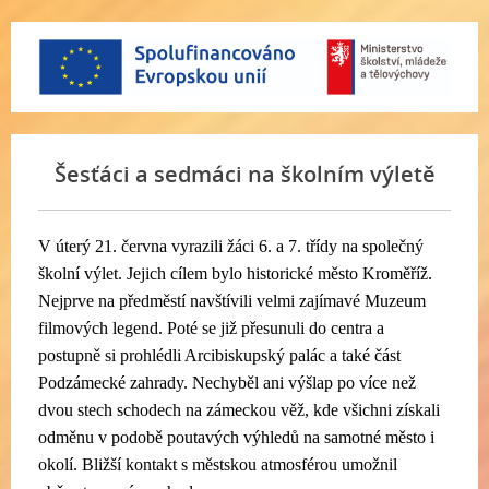
Šesťáci a sedmáci na školním výletě
V úterý 21. června vyrazili žáci 6. a 7. třídy na společný
školní výlet. Jejich cílem bylo historické město Kroměříž.
Nejprve na předměstí navštívili velmi zajímavé Muzeum
filmových legend. Poté se již přesunuli do centra a
postupně si prohlédli Arcibiskupský palác a také část
Podzámecké zahrady. Nechyběl ani výšlap po více než
dvou stech schodech na zámeckou věž, kde všichni získali
odměnu v podobě poutavých výhledů na samotné město i
okolí. Bližší kontakt s městskou atmosférou umožnil