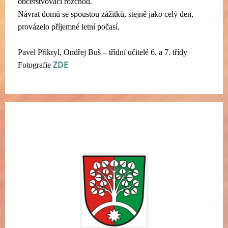
občerstvovací rozchod.
Návrat domů se spoustou zážitků, stejně jako celý den,
provázelo příjemné letní počasí.
Pavel Přikryl, Ondřej Buš – třídní učitelé 6. a 7. třídy
ZDE
Fotografie