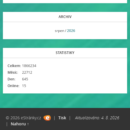
ARCHIV
<<
srpen /
2026
>>
STATISTIKY
Celkem:
1866234
Měsíc:
22712
Den:
645
Online:
15
© 2026 eStránky.cz
|
Tisk
|
Aktualizováno: 4. 8. 2026
|
Nahoru ↑