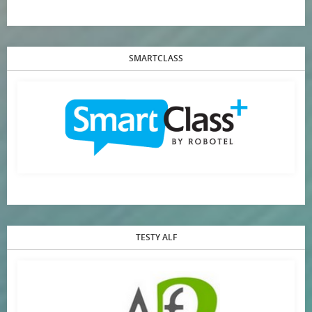
SMARTCLASS
TESTY ALF