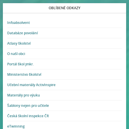
OBLÍBENÉ ODKAZY
Infoabsolvent
Databáze povolání
Atlasy školství
O naší obci
Portál škol jmkr.
Ministerstvo školství
Učební materiály ActivInspire
Materiály pro výuku
Šablony nejen pro učitele
Česká školní inspekce ČR
eTwinning