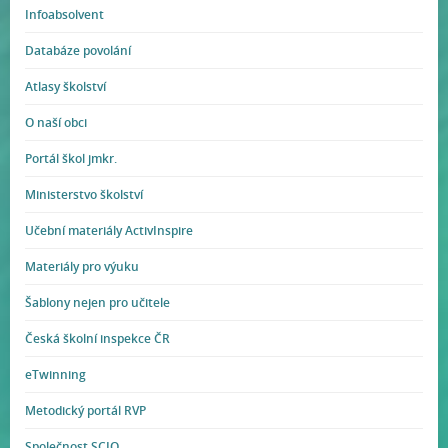
Infoabsolvent
Databáze povolání
Atlasy školství
O naší obci
Portál škol jmkr.
Ministerstvo školství
Učební materiály ActivInspire
Materiály pro výuku
Šablony nejen pro učitele
Česká školní inspekce ČR
eTwinning
Metodický portál RVP
Společnost SCIO