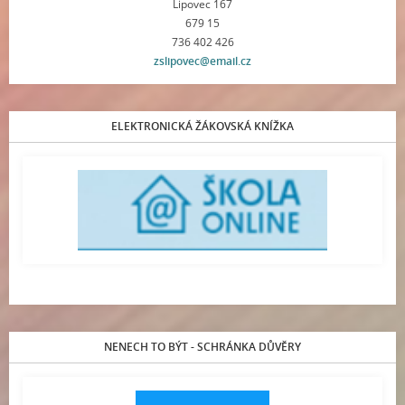
Lipovec 167
679 15
736 402 426
zslipovec@email.cz
ELEKTRONICKÁ ŽÁKOVSKÁ KNÍŽKA
NENECH TO BÝT - SCHRÁNKA DŮVĚRY