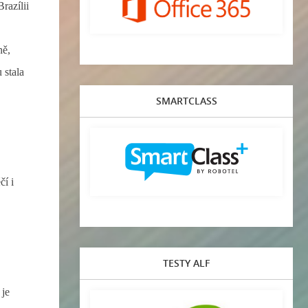
razílii
ně,
 stala
SMARTCLASS
čí i
TESTY ALF
 je