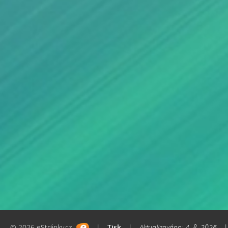
© 2026 eStránky.cz
|
Tisk
|
Aktualizováno: 4. 8. 2026