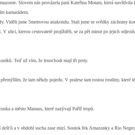
Amazonie. Slovem nás provázela paní Kateřina Motani, která navštívila B
pším kamarádem.
ody. Viděli jsme 5metrovou anakondu. Stali jsme se svědky záchrany ko
 V ulici, kterou cestovatelé projížděli, se za pět minut po jejich odjezdu
koníků. Teď už vím, že lenochodi mají tři prsty.
řemýšlím, že tam někdy pojedu. V pralese tam rostou rostliny, které lé
azonka a město Manaus, které nazývají Paříž tropů.
obí dešťů a v období sucha zase mizí. Soutok řek Amazonky a Rio Negro