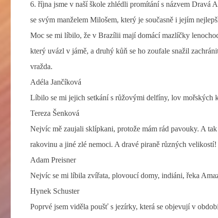
6. října jsme v naší škole zhlédli promítání s názvem Dravá 
se svým manželem Milošem, který je současně i jejím nejle
Moc se mi líbilo, že v Brazílii mají domácí mazlíčky lenoch
který uvázl v jámě, a druhý kůň se ho zoufale snažil zachránit.
vražda.
Adéla Jančíková
Líbilo se mi jejich setkání s růžovými delfíny, lov mořských 
Tereza Šenková
Nejvíc mě zaujali sklípkani, protože mám rád pavouky. A tak p
rakovinu a jiné zlé nemoci. A dravé piraně různých velikostí!
Adam Preisner
Nejvíc se mi líbila zvířata, plovoucí domy, indiáni, řeka Am
Hynek Schuster
Poprvé jsem viděla poušť s jezírky, která se objevují v obd