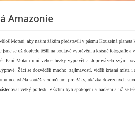
vá Amazonie
a Miloš Motani, aby našim žákům představili v pásmu Kouzelná planeta 
jsme se už dopředu těšili na poutavé vyprávění a krásné fotografie a v
é. Paní Motani umí velice hezky vyprávět a doprovázela svým po
výpravě. Žáci se dozvěděli mnoho zajímavostí, viděli krásná místa i 
gramu nechyběla soutěž s odměnami pro žáky, ukázka dovezených suv
ásledoval velký potlesk. Všichni byli spokojeni a nadšeni a už se tě