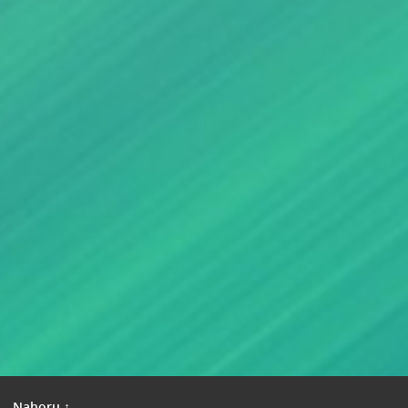
|
Nahoru ↑