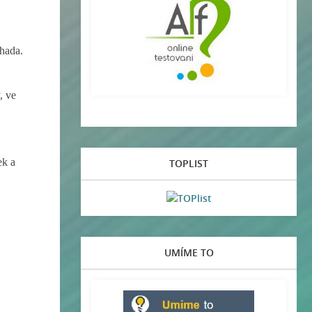
hada.
, ve
ek a
TOPLIST
UMÍME TO