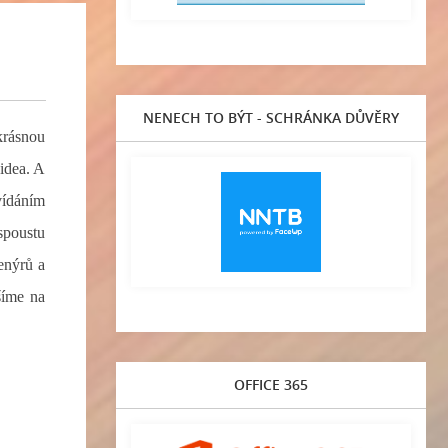
NENECH TO BÝT - SCHRÁNKA DŮVĚRY
krásnou
idea. A
vídáním
spoustu
enýrů a
šíme na
OFFICE 365