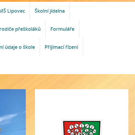
MŠ Lipovec
Školní jídelna
rodiče přeškoláků
Formuláře
ní údaje o škole
Přijímací řízení