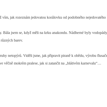
 už vím, jak rozeznám jedovatou korálovku od podobného nejedovatého 
rsty. Bála jsem se, když měli na krku anakondu. Nádherné byly vodopády
 různých barev.
ruhy netopýrů. Viděli jsme, jak připravit piraně k obědu, výrobu flusač
 ve věčně mokrém pralese, jak si zatančit na „blátivém karnevalu“…