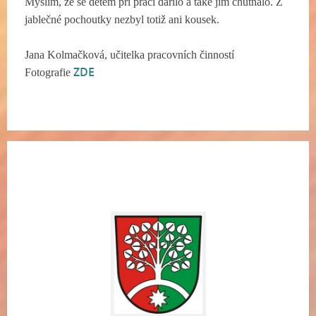
Myslím, že se dětem při práci dařilo a také jim chutnalo. Z
jablečné pochoutky nezbyl totiž ani kousek.
Jana Kolmačková, učitelka pracovních činností
ZDE
Fotografie