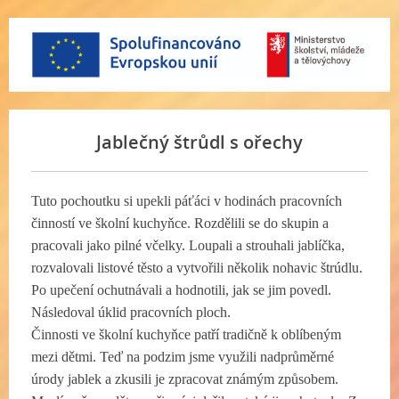
Jablečný štrůdl s ořechy
Tuto pochoutku si upekli páťáci v hodinách pracovních
činností ve školní kuchyňce. Rozdělili se do skupin a
pracovali jako pilné včelky. Loupali a strouhali jablíčka,
rozvalovali listové těsto a vytvořili několik nohavic štrúdlu.
Po upečení ochutnávali a hodnotili, jak se jim povedl.
Následoval úklid pracovních ploch.
Činnosti ve školní kuchyňce patří tradičně k oblíbeným
mezi dětmi. Teď na podzim jsme využili nadprůměrné
úrody jablek a zkusili je zpracovat známým způsobem.