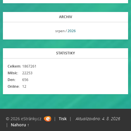
ARCHIV
<<
srpen /
2026
>>
STATISTIKY
Celkem:
1867261
Měsíc:
22253
Den:
656
Online:
12
© 2026 eStránky.cz
|
Tisk
|
Aktualizováno: 4. 8. 2026
|
Nahoru ↑