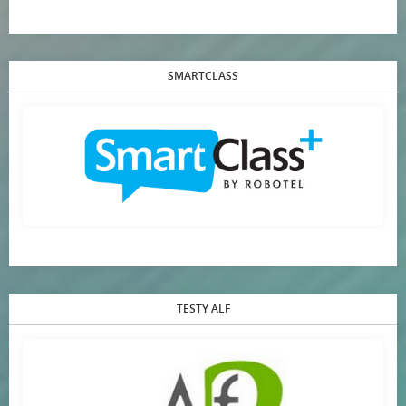
SMARTCLASS
TESTY ALF