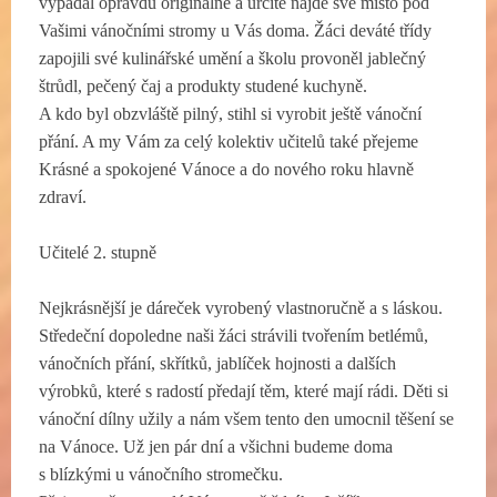
vypadal opravdu originálně a určitě najde své místo pod
Vašimi vánočními stromy u Vás doma. Žáci deváté třídy
zapojili své kulinářské umění a školu provoněl jablečný
štrůdl, pečený čaj a produkty studené kuchyně.
A kdo byl obzvláště pilný, stihl si vyrobit ještě vánoční
přání. A my Vám za celý kolektiv učitelů také přejeme
Krásné a spokojené Vánoce a do nového roku hlavně
zdraví.
Učitelé 2. stupně
Nejkrásnější je dáreček vyrobený vlastnoručně a s láskou.
Středeční dopoledne naši žáci strávili tvořením betlémů,
vánočních přání, skřítků, jablíček hojnosti a dalších
výrobků, které s radostí předají těm, které mají rádi. Děti si
vánoční dílny užily a nám všem tento den umocnil těšení se
na Vánoce. Už jen pár dní a všichni budeme doma
s blízkými u vánočního stromečku.