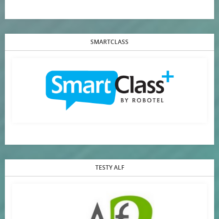
SMARTCLASS
TESTY ALF