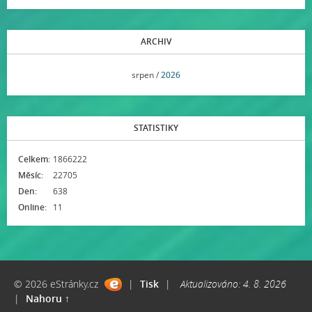
ARCHIV
<<
srpen /
2026
>>
STATISTIKY
Celkem:
1866222
Měsíc:
22705
Den:
638
Online:
11
© 2026 eStránky.cz
|
Tisk
|
Aktualizováno: 4. 8. 2026
|
Nahoru ↑