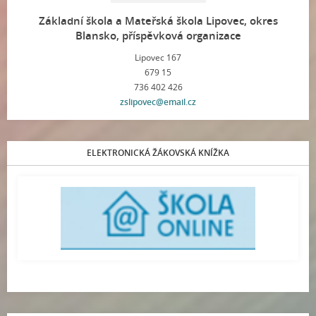
Základní škola a Mateřská škola Lipovec, okres
Blansko, příspěvková organizace
Lipovec 167
679 15
736 402 426
zslipovec@email.cz
ELEKTRONICKÁ ŽÁKOVSKÁ KNÍŽKA