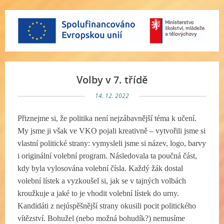
Volby v 7. třídě
14. 12. 2022
Přiznejme si, že politika není nejzábavnější téma k učení.
My jsme ji však ve VKO pojali kreativně – vytvořili jsme si
vlastní politické strany: vymysleli jsme si název, logo, barvy
i originální volební program. Následovala ta poučná část,
kdy byla vylosována volební čísla. Každý žák dostal
volební lístek a vyzkoušel si, jak se v tajných volbách
kroužkuje a jaké to je vhodit volební lístek do urny.
Kandidáti z nejúspěšnější strany okusili pocit politického
vítězství. Bohužel (nebo možná bohudík?) nemusíme