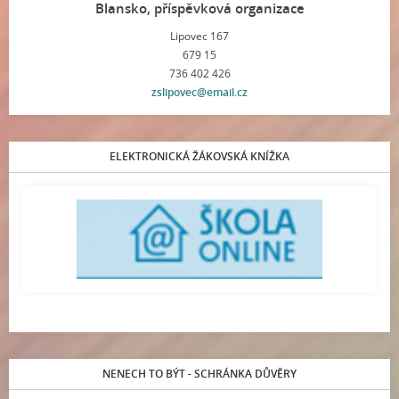
Blansko, příspěvková organizace
Lipovec 167
679 15
736 402 426
zslipovec@email.cz
ELEKTRONICKÁ ŽÁKOVSKÁ KNÍŽKA
NENECH TO BÝT - SCHRÁNKA DŮVĚRY