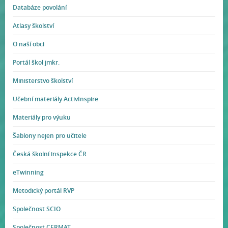
Databáze povolání
Atlasy školství
O naší obci
Portál škol jmkr.
Ministerstvo školství
Učební materiály ActivInspire
Materiály pro výuku
Šablony nejen pro učitele
Česká školní inspekce ČR
eTwinning
Metodický portál RVP
Společnost SCIO
Společnost CERMAT