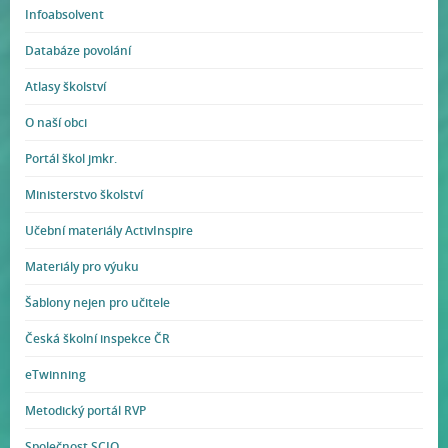
Infoabsolvent
Databáze povolání
Atlasy školství
O naší obci
Portál škol jmkr.
Ministerstvo školství
Učební materiály ActivInspire
Materiály pro výuku
Šablony nejen pro učitele
Česká školní inspekce ČR
eTwinning
Metodický portál RVP
Společnost SCIO