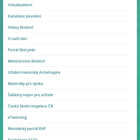
Infoabsolvent
Databáze povolání
Atlasy školství
O naší obci
Portál škol jmkr.
Ministerstvo školství
Učební materiály ActivInspire
Materiály pro výuku
Šablony nejen pro učitele
Česká školní inspekce ČR
eTwinning
Metodický portál RVP
Společnost SCIO