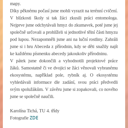
mapy.
Díky pěknému počasí jsme mohli vyrazit na terénní cvičení.
V blízkosti školy si tak žáci zkusili práci entomologa.
Nejprve jsme odchytávali hmyz do zkumavek, poté jsme jej
společně určovali a prohlíželi si jednotlivé tělní části hmyzu
pod lupou. Nezapomněli jsme ani na luční rostliny. Zahráli
jsme si i hru Abeceda z přírodnin, kdy se děti snažily najít
ke každému písmenku abecedy jakoukoliv přírodninu.
V pátek jsme dokončili a vyhodnotili projektové práce
žáků. Samostatně či ve dvojici se žáci věnovali vybranému
ekosystému, například pole, rybník aj. O ekosystému
vyhledávali informace dle zadání, svou práci předvedli
svým spolužákům. V závěru jsme si zopakovali, co nového
jsme se společně naučili.
Karolína Tichá, TU 4. třídy
ZDE
Fotografie