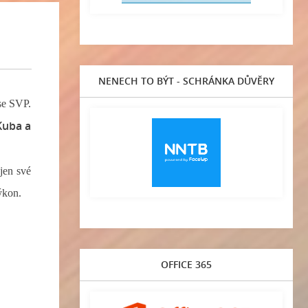
NENECH TO BÝT - SCHRÁNKA DŮVĚRY
 se SVP.
Kuba a
jen své
ýkon.
OFFICE 365