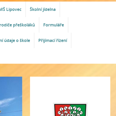
MŠ Lipovec
Školní jídelna
rodiče přeškoláků
Formuláře
ní údaje o škole
Přijímací řízení