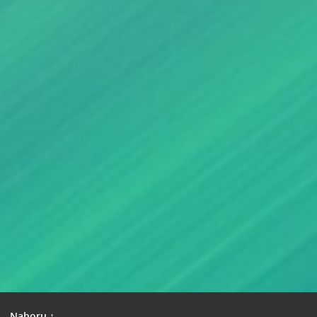
|
Nahoru ↑