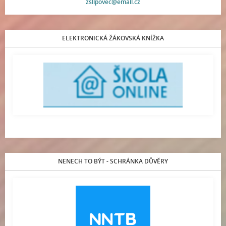
zslipovec@email.cz
ELEKTRONICKÁ ŽÁKOVSKÁ KNÍŽKA
NENECH TO BÝT - SCHRÁNKA DŮVĚRY