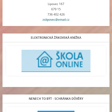
Lipovec 167
679 15
736 402 426
zslipovec@email.cz
ELEKTRONICKÁ ŽÁKOVSKÁ KNÍŽKA
NENECH TO BÝT - SCHRÁNKA DŮVĚRY